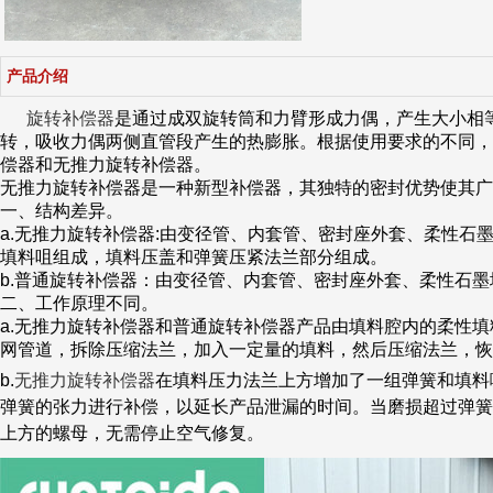
产品介绍
旋转补偿器
是通过成双旋转筒和力臂形成力偶，产生大小相
转，吸收力偶两侧直管段产生的热膨胀。根据使用要求的不同，
偿器和无推力旋转补偿器。
无推力旋转补偿器是一种新型补偿器，其独特的密封优势使其广
一、结构差异。
a.无推力旋转补偿器:由变径管、内套管、密封座外套、柔性石
填料咀组成，填料压盖和弹簧压紧法兰部分组成。
b.普通旋转补偿器：由变径管、内套管、密封座外套、柔性石
二、工作原理不同。
a.无推力旋转补偿器和普通旋转补偿器产品由填料腔内的柔性
网管道，拆除压缩法兰，加入一定量的填料，然后压缩法兰，恢
b.
无推力旋转补偿器
在填料压力法兰上方增加了一组弹簧和填料
弹簧的张力进行补偿，以延长产品泄漏的时间。当磨损超过弹簧
上方的螺母，无需停止空气修复。