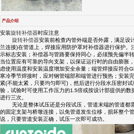
产品介绍
安装
旋转补偿器
时应注意
旋转补偿器
安装前检查内管外端是否外露，满足设
兰连接)在管道上，焊接应用防护罩对补偿器进行保护。
示标志安装；
补偿器与管路要保持同心，必须预先偏半
当位置应有可靠的导向支架，以保证运行时的自由膨胀
虑使用温度和安装温度增加安全余量；
端管焊接应符合GB9
寒冷季节焊接时，应对钢管端部和端管进行预热；
安装
紧(不能太紧，只要均匀即可)，然后进行分段水压密封
验，试验时可使用工作压力的1.5倍或按设计部提供的
进行三次。
无论是整体试压还是分段试压，管道末端的管道都需
的固定支架与桥墩连接，以免管道发生位移，损坏整个
说，只要管道安装正确，试压一次即可成功。